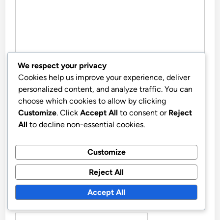
We respect your privacy
Cookies help us improve your experience, deliver
personalized content, and analyze traffic. You can
choose which cookies to allow by clicking
NAME
*
Customize
. Click
Accept All
to consent or
Reject
All
to decline non-essential cookies.
Customize
EMAIL
*
Reject All
Accept All
WEBSITE