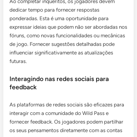
Ao completar inquéritos, os jogadores devem
dedicar tempo para fornecer respostas
ponderadas. Esta é uma oportunidade para
expressar ideias que podem não ser abordadas nos
fóruns, como novas funcionalidades ou mecânicas
de jogo. Fornecer sugestões detalhadas pode
influenciar significativamente as atualizações
futuras.
Interagindo nas redes sociais para
feedback
As plataformas de redes sociais são eficazes para
interagir com a comunidade do Wild Pass e
fornecer feedback. Os jogadores podem partilhar
os seus pensamentos diretamente com as contas