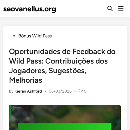
Skip
seovanellus.org
Mai
to
Open
Men
Search
content
Posted
Bónus Wild Pass
in
Oportunidades de Feedback do
Wild Pass: Contribuições dos
Jogadores, Sugestões,
Melhorias
by
Kieran Ashford
•
06/03/2026
•
0