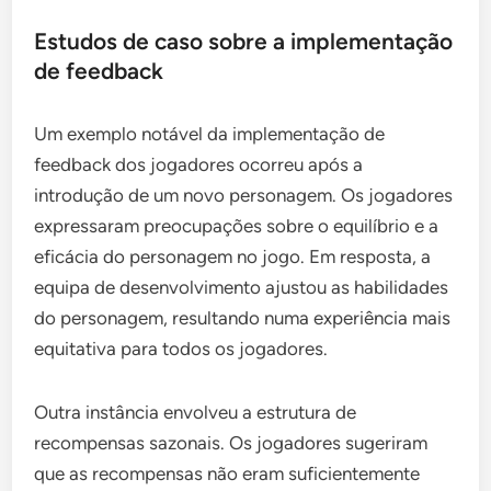
Estudos de caso sobre a implementação
de feedback
Um exemplo notável da implementação de
feedback dos jogadores ocorreu após a
introdução de um novo personagem. Os jogadores
expressaram preocupações sobre o equilíbrio e a
eficácia do personagem no jogo. Em resposta, a
equipa de desenvolvimento ajustou as habilidades
do personagem, resultando numa experiência mais
equitativa para todos os jogadores.
Outra instância envolveu a estrutura de
recompensas sazonais. Os jogadores sugeriram
que as recompensas não eram suficientemente