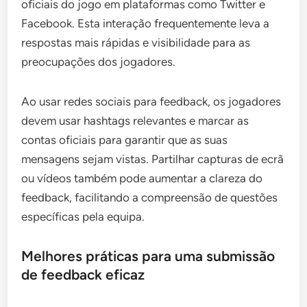
oficiais do jogo em plataformas como Twitter e
Facebook. Esta interação frequentemente leva a
respostas mais rápidas e visibilidade para as
preocupações dos jogadores.
Ao usar redes sociais para feedback, os jogadores
devem usar hashtags relevantes e marcar as
contas oficiais para garantir que as suas
mensagens sejam vistas. Partilhar capturas de ecrã
ou vídeos também pode aumentar a clareza do
feedback, facilitando a compreensão de questões
específicas pela equipa.
Melhores práticas para uma submissão
de feedback eficaz