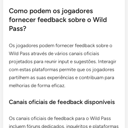
Como podem os jogadores
fornecer feedback sobre o Wild
Pass?
Os jogadores podem fornecer feedback sobre o
Wild Pass através de vários canais oficiais
projetados para reunir input e sugestões. Interagir
com estas plataformas permite que os jogadores
partilhem as suas experiências e contribuam para
melhorias de forma eficaz.
Canais oficiais de feedback disponíveis
Os canais oficiais de feedback para o Wild Pass
incluem fóruns dedicados, inquéritos e plataformas