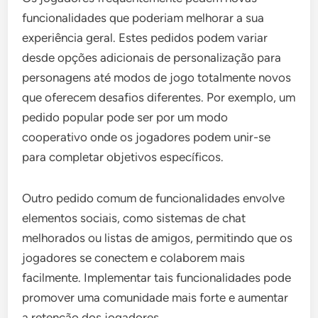
funcionalidades que poderiam melhorar a sua
experiência geral. Estes pedidos podem variar
desde opções adicionais de personalização para
personagens até modos de jogo totalmente novos
que oferecem desafios diferentes. Por exemplo, um
pedido popular pode ser por um modo
cooperativo onde os jogadores podem unir-se
para completar objetivos específicos.
Outro pedido comum de funcionalidades envolve
elementos sociais, como sistemas de chat
melhorados ou listas de amigos, permitindo que os
jogadores se conectem e colaborem mais
facilmente. Implementar tais funcionalidades pode
promover uma comunidade mais forte e aumentar
a retenção dos jogadores.