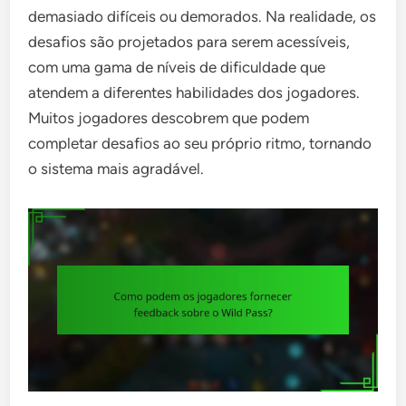
demasiado difíceis ou demorados. Na realidade, os
desafios são projetados para serem acessíveis,
com uma gama de níveis de dificuldade que
atendem a diferentes habilidades dos jogadores.
Muitos jogadores descobrem que podem
completar desafios ao seu próprio ritmo, tornando
o sistema mais agradável.