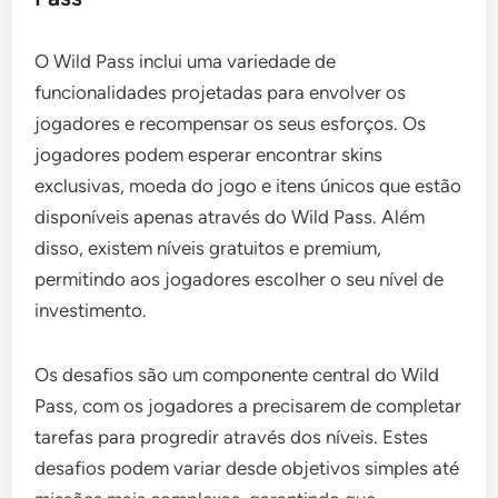
O Wild Pass inclui uma variedade de
funcionalidades projetadas para envolver os
jogadores e recompensar os seus esforços. Os
jogadores podem esperar encontrar skins
exclusivas, moeda do jogo e itens únicos que estão
disponíveis apenas através do Wild Pass. Além
disso, existem níveis gratuitos e premium,
permitindo aos jogadores escolher o seu nível de
investimento.
Os desafios são um componente central do Wild
Pass, com os jogadores a precisarem de completar
tarefas para progredir através dos níveis. Estes
desafios podem variar desde objetivos simples até