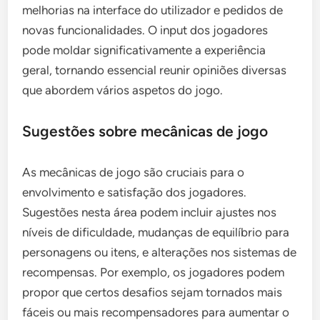
melhorias na interface do utilizador e pedidos de
novas funcionalidades. O input dos jogadores
pode moldar significativamente a experiência
geral, tornando essencial reunir opiniões diversas
que abordem vários aspetos do jogo.
Sugestões sobre mecânicas de jogo
As mecânicas de jogo são cruciais para o
envolvimento e satisfação dos jogadores.
Sugestões nesta área podem incluir ajustes nos
níveis de dificuldade, mudanças de equilíbrio para
personagens ou itens, e alterações nos sistemas de
recompensas. Por exemplo, os jogadores podem
propor que certos desafios sejam tornados mais
fáceis ou mais recompensadores para aumentar o