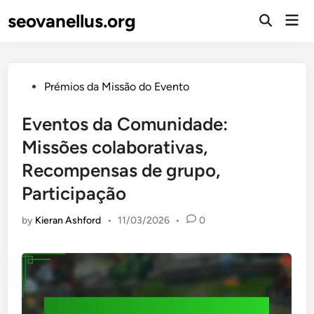
Skip
seovanellus.org
Mai
to
Open
Men
Search
content
Posted
Prémios da Missão do Evento
in
Eventos da Comunidade:
Missões colaborativas,
Recompensas de grupo,
Participação
by
Kieran Ashford
•
11/03/2026
•
0