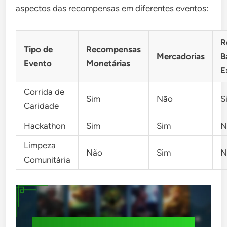
aspectos das recompensas em diferentes eventos:
R
Tipo de
Recompensas
Mercadorias
B
Evento
Monetárias
E
Corrida de
Sim
Não
S
Caridade
Hackathon
Sim
Sim
N
Limpeza
Não
Sim
N
Comunitária