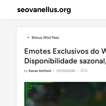
Skip
seovanellus.org
to
content
Posted
Bónus Wild Pass
in
Emotes Exclusivos do W
Disponibilidade sazonal
by
Kieran Ashford
•
05/03/2026
•
0