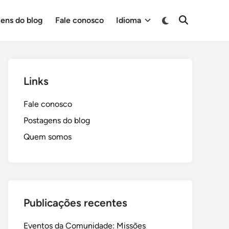
Switch
ens do blog
Fale conosco
Idioma
Open
to
Search
dark
mode
Links
Fale conosco
Postagens do blog
Quem somos
Publicações recentes
Eventos da Comunidade: Missões