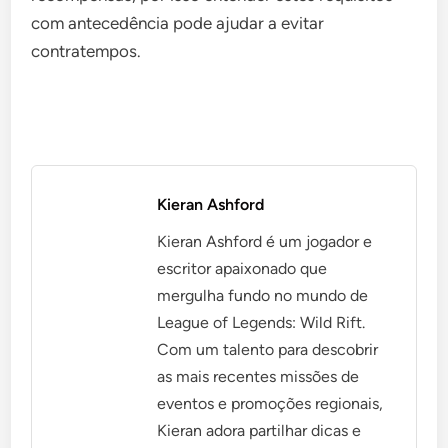
com antecedência pode ajudar a evitar
contratempos.
Kieran Ashford
Kieran Ashford é um jogador e
escritor apaixonado que
mergulha fundo no mundo de
League of Legends: Wild Rift.
Com um talento para descobrir
as mais recentes missões de
eventos e promoções regionais,
Kieran adora partilhar dicas e