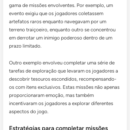
gama de missões envolventes. Por exemplo, um
evento exigiu que os jogadores coletassem
artefatos raros enquanto navegavam por um
terreno traiçoeiro, enquanto outro se concentrou
em derrotar um inimigo poderoso dentro de um
prazo limitado.
Outro exemplo envolveu completar uma série de
tarefas de exploração que levaram os jogadores a
descobrir tesouros escondidos, recompensando-
os com itens exclusivos. Estas missões não apenas
proporcionaram emoção, mas também
incentivaram os jogadores a explorar diferentes
aspectos do jogo.
Estratégias para completar missões