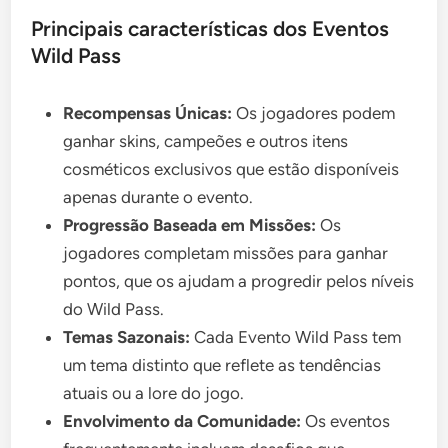
Principais características dos Eventos
Wild Pass
Recompensas Únicas:
Os jogadores podem
ganhar skins, campeões e outros itens
cosméticos exclusivos que estão disponíveis
apenas durante o evento.
Progressão Baseada em Missões:
Os
jogadores completam missões para ganhar
pontos, que os ajudam a progredir pelos níveis
do Wild Pass.
Temas Sazonais:
Cada Evento Wild Pass tem
um tema distinto que reflete as tendências
atuais ou a lore do jogo.
Envolvimento da Comunidade:
Os eventos