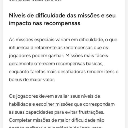
Níveis de dificuldade das missões e seu
impacto nas recompensas
As missões especiais variam em dificuldade, o que
influencia diretamente as recompensas que os
jogadores podem ganhar. Missões mais fáceis
geralmente oferecem recompensas básicas,
enquanto tarefas mais desafiadoras rendem itens e
bónus de maior valor.
Os jogadores devem avaliar seus níveis de
habilidade e escolher missões que correspondam
às suas capacidades para evitar frustrações.
Completar missões de maior dificuldade não