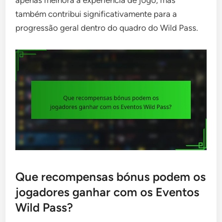
apenas melhora a experiência de jogo, mas
também contribui significativamente para a
progressão geral dentro do quadro do Wild Pass.
Que recompensas bónus podem os
jogadores ganhar com os Eventos
Wild Pass?