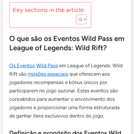
Key sections in the article:
O que são os Eventos Wild Pass em
League of Legends: Wild Rift?
Os Eventos
Wild Pass
em League of Legends: Wild
Rift são
missões especiais
que oferecem aos
jogadores recompensas e bónus únicos por
participarem no jogo sazonal. Estes eventos são
concebidos para aumentar o envolvimento dos
jogadores e proporcionar uma forma estruturada
de ganhar itens exclusivos dentro do jogo.
Definição e propósito dos Eventos Wild