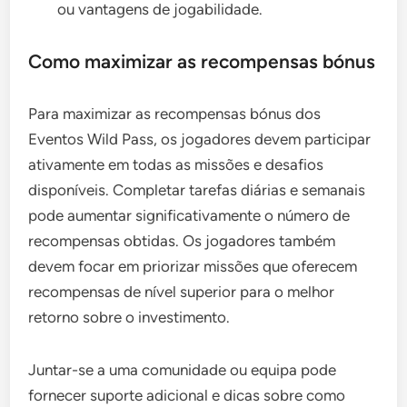
ou vantagens de jogabilidade.
Como maximizar as recompensas bónus
Para maximizar as recompensas bónus dos
Eventos Wild Pass, os jogadores devem participar
ativamente em todas as missões e desafios
disponíveis. Completar tarefas diárias e semanais
pode aumentar significativamente o número de
recompensas obtidas. Os jogadores também
devem focar em priorizar missões que oferecem
recompensas de nível superior para o melhor
retorno sobre o investimento.
Juntar-se a uma comunidade ou equipa pode
fornecer suporte adicional e dicas sobre como