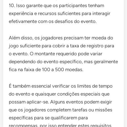
10. Isso garante que os participantes tenham
experiência e recursos suficientes para interagir
efetivamente com os desafios do evento.
Além disso, os jogadores precisam ter moeda do
jogo suficiente para cobrir a taxa de registro para
o evento. O montante requerido pode variar
dependendo do evento específico, mas geralmente
fica na faixa de 100 a 500 moedas.
É também essencial verificar os limites de tempo
do evento e quaisquer condições especiais que
possam aplicar-se. Alguns eventos podem exigir
que os jogadores completem tarefas ou missões
específicas para se qualificarem para
recompensas, por isso entender estes requisitos