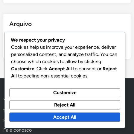
Arquivo
March 2026
We respect your privacy
February 2026
Cookies help us improve your experience, deliver
personalized content, and analyze traffic. You can
choose which cookies to allow by clicking
Customize
. Click
Accept All
to consent or
Reject
All
to decline non-essential cookies.
Customize
Jurídico
Reject All
Termos de serviço
Accept All
Política de privacidade
Fale conosco