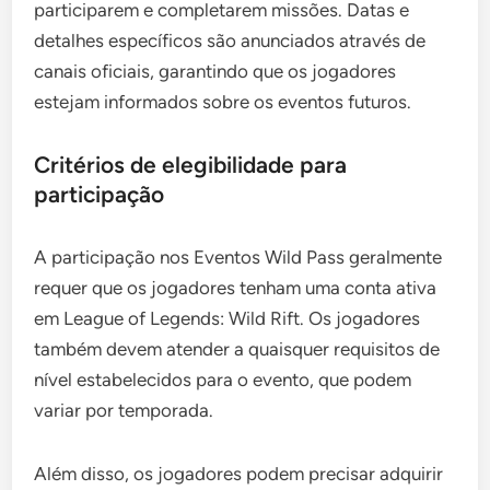
participarem e completarem missões. Datas e
detalhes específicos são anunciados através de
canais oficiais, garantindo que os jogadores
estejam informados sobre os eventos futuros.
Critérios de elegibilidade para
participação
A participação nos Eventos Wild Pass geralmente
requer que os jogadores tenham uma conta ativa
em League of Legends: Wild Rift. Os jogadores
também devem atender a quaisquer requisitos de
nível estabelecidos para o evento, que podem
variar por temporada.
Além disso, os jogadores podem precisar adquirir