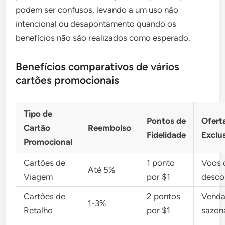
podem ser confusos, levando a um uso não
intencional ou desapontamento quando os
benefícios não são realizados como esperado.
Benefícios comparativos de vários
cartões promocionais
Tipo de
Pontos de
Ofert
Cartão
Reembolso
Fidelidade
Exclu
Promocional
Cartões de
1 ponto
Voos
Até 5%
Viagem
por $1
desco
Cartões de
2 pontos
Venda
1-3%
Retalho
por $1
sazon