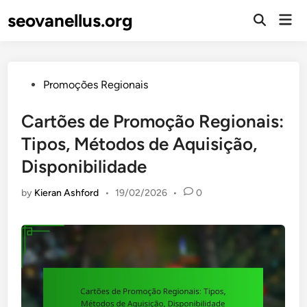
Skip
seovanellus.org
Mai
to
Open
Men
Search
content
Posted
Promoções Regionais
in
Cartões de Promoção Regionais:
Tipos, Métodos de Aquisição,
Disponibilidade
by
Kieran Ashford
•
19/02/2026
•
0