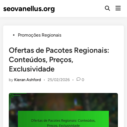
Skip
seovanellus.org
Mai
to
Open
Men
Search
content
Posted
Promoções Regionais
in
Ofertas de Pacotes Regionais:
Conteúdos, Preços,
Exclusividade
by
Kieran Ashford
•
25/02/2026
•
0