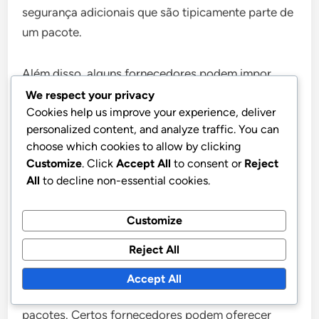
segurança adicionais que são tipicamente parte de
um pacote.
Além disso, alguns fornecedores podem impor
limites de dados ou velocidades mais lentas em
We respect your privacy
Cookies help us improve your experience, deliver
planos individuais, o que pode ser uma
personalized content, and analyze traffic. You can
desvantagem para usuários intensivos. Os pacotes
choose which cookies to allow by clicking
frequentemente vêm com termos mais generosos,
Customize
. Click
Accept All
to consent or
Reject
tornando-os uma melhor escolha para famílias ou
All
to decline non-essential cookies.
indivíduos que consomem muitos dados.
Customize
Fatores de exclusividade regional
Reject All
A exclusividade regional pode desempenhar um
Accept All
papel significativo na
disponibilidade de
ofertas de
pacotes. Certos fornecedores podem oferecer