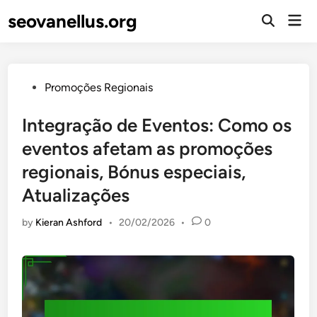
Skip
seovanellus.org
Mai
to
Open
Men
Search
content
Posted
Promoções Regionais
in
Integração de Eventos: Como os
eventos afetam as promoções
regionais, Bónus especiais,
Atualizações
by
Kieran Ashford
•
20/02/2026
•
0