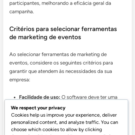
participantes, melhorando a eficácia geral da
campanha.
Critérios para selecionar ferramentas
de marketing de eventos
Ao selecionar ferramentas de marketing de
eventos, considere os seguintes critérios para
garantir que atendem às necessidades da sua
empresa:
Facilidade de uso:
O software deve ter uma
interface intuitiva que permita uma
We respect your privacy
configuração e gestão rápidas.
Cookies help us improve your experience, deliver
personalized content, and analyze traffic. You can
Capacidades de integração:
Procure
choose which cookies to allow by clicking
ferramentas que possam conectar-se